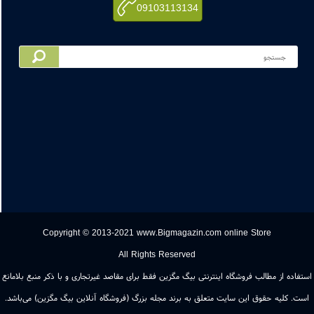
اعته : 09136006974 | 09103113134
بانی پوشاک بانوان : 09116808133
: 03134519130
09103113134
Copyright © 2013-2021 www.Bigmagazin.com online Store