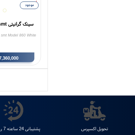
موجود
سینک گرانیتی smt مدل G-860
k smt Model 860 White
7,360,000
تحویل اکسپرس
پشتیبانی 24 ساعته 7 روز هفته