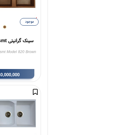
موجود
سینک گرانیتی smt مدل G-820
k smt Model 820 Brown
10,000,000