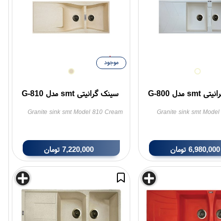
موجود
sm مدل G-800
سینک گرانیتی smt مدل G-810
Granite sink smt Model 810 Cream
Granite sink smt Model
6,980,000
تومان
7,220,000
تومان