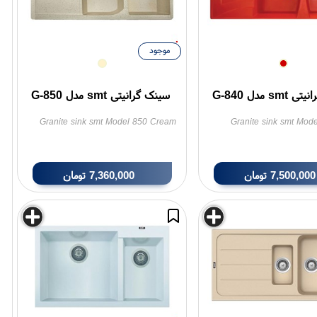
موجود
sm مدل G-840
سینک گرانیتی smt مدل G-850
Granite sink smt Model 850 Cream
Granite sink smt Mod
7,500,000
تومان
7,360,000
تومان