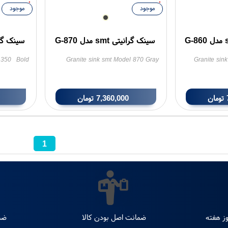
موجود
موجود
سینک گرانیتی smt مدل G-870
سینک گرانیتی t
 350 Bold
Granite sink smt Model 870 Gray
Granite sin
Cream
تومان
7,360,000
تومان
1
ضمانت اصل بودن کالا
ضم