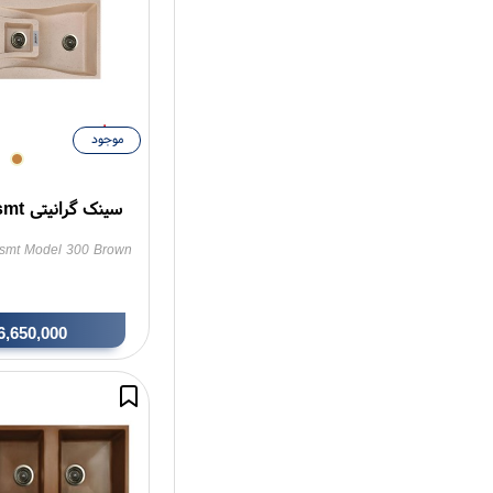
موجود
سینک گرانیتی smt مدل G-300
k smt Model 300 Brown
6,650,000