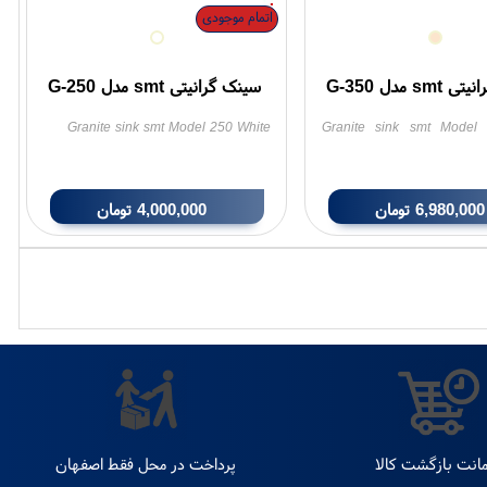
اتمام موجودی
sm مدل G-350
سینک گرانیتی smt مدل G-250
Granite sink smt Model 250 White
Granite sink smt Model
6,980,000
تومان
4,000,000
تومان
انت بازگشت کالا
پرداخت در محل فقط اصفهان