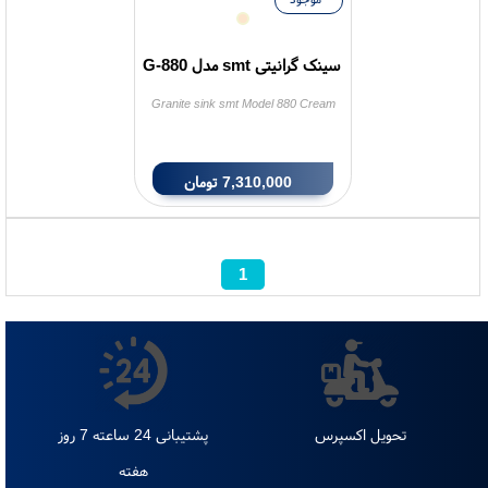
موجود
سینک گرانیتی smt مدل G-880
Granite sink smt Model 880 Cream
7,310,000
تومان
1