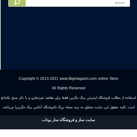
: 03134519130
09103113134
Copyright © 2013-2021 www.Bigmagazin.com online Store
All Rights Reserved