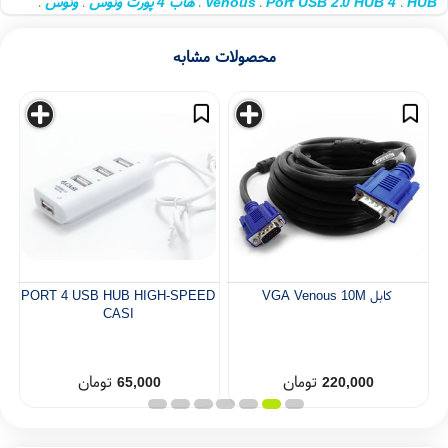
H
4 Port USB 2.0 HUB
Venous
هاب 4 پورت ونوس
ونوس
،
،
،
،
،
 پورت
تبدیل یو اس بی
یو اس بی هاب
،
،
،
محصولات مشابه
کابل VGA Venous 10M
PORT 4 USB HUB HIGH-SPEED
CASI