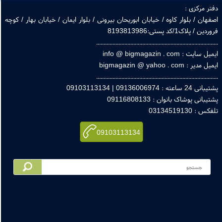
مقاله های بیگ مگزین
دانستنی های بیگ مگزین
درباره ما
تماس با ما
راهنمای خرید از سایت
قوانین و ضوابط سایت
مجوز های سایت
پرسش های متداول
صفحه اول بیگ مگزین
ویکس بیگ مگزین
همکاری با بیگ مگزین
ایجاد حساب کاربری
ورود به حساب کاربری
رهگیری مرسولات پستی
ر مرکزی :
هان / بلوار کاوه / خیابان ابوریحان بیرونی / بلوار ایمان / خیابان بهار / کوچه
 / پلاک1/کد پستی:8193813986
.............................................................................
ایت : info @ bigmagazin . com
یر : bigmagazin @ yahoo . com
.............................................................................
اعته : 09136006974 | 09103113134
بانی پوشاک بانوان : 09116808133
: 03134519130