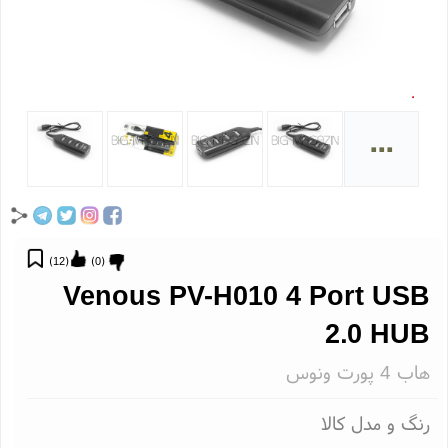
...
)
12
(
)
0
(
Venous PV-H010 4 Port US
2.0 HU
ب 4 پورت ونوس