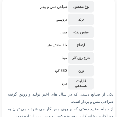
تومان
تومان
2,800,000
1,300,000
نوع محصول
صراحی مس و پرداز
برند
درویشی
جنس بدنه
مس
ارتفاع
16 سانتی متر
طرح روی کار
مینا
وزن
380 گرم
قابلیت
دارد
شستشو