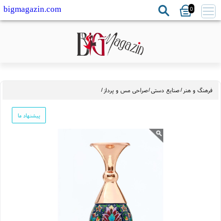
0
bigmagazin.com
هنگ و هنر
/
صنایع دستی
/
صراحی مس و پرداز
/
پیشنهاد ما