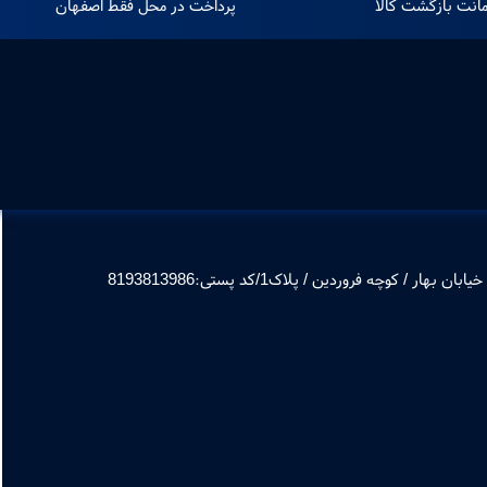
انت بازگشت کالا
پرداخت در محل فقط اصفهان
 / کوچه فروردین / پلاک1/کد پستی:8193813986