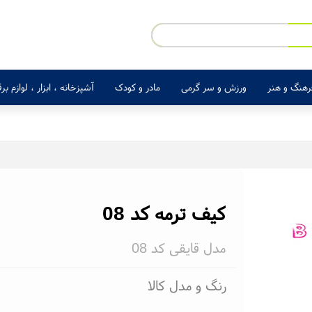
رهنگ و هنر
ورزش و سر گرمی
مادر و کودک
آشپزخانه ، ابزار ، لوازم ب
کیف ترمه کد 08
مدل قایقی کد 08
رنگ و مدل کالا