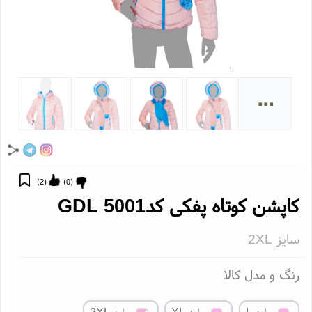
...
)
2
(
)
0
(
اپشن کوتاه پفکی کد5001 GDL
ایز 2XL
نگ و مدل کالا