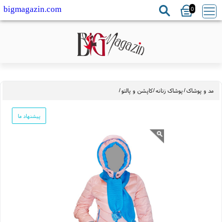
0
bigmagazin.com
 و پوشاک
/
پوشاک زنانه
/
کاپشن و پالتو
/
پیشنهاد ما