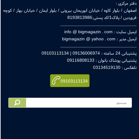
درباره ما
تماس با ما
راهنمای خرید از سایت
قوانین و ضوابط سایت
مجوز های سایت
پرسش های متداول
صفحه اول بیگ مگزین
ویکس بیگ مگزین
همکاری با بیگ مگزین
ایجاد حساب کاربری
ورود به حساب کاربری
رهگیری مرسولات پستی
ر مرکزی :
هان / بلوار کاوه / خیابان ابوریحان بیرونی / بلوار ایمان / خیابان بهار / کوچه
 / پلاک1/کد پستی:8193813986
.............................................................................
ایت : info @ bigmagazin . com
یر : bigmagazin @ yahoo . com
.............................................................................
اعته : 09136006974 | 09103113134
بانی پوشاک بانوان : 09116808133
: 03134519130