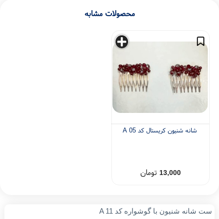
نه شنیون مرواریدی
شانه شنیون زیبا
ست شانه و گوشواره
،
،
،
نه و گوشواره کریستالی
،
محصولات مشابه
شانه شنیون کریستال کد A 05
تومان
13,000