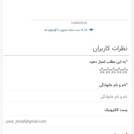
)
د
ا
م
ن
ه
ت
غ
ی
ی
ر
ات
ق
ی
م
ت
(
ت
و
م
ا
ن
60,000
1398/05/31
ست شانه شنیون با گوشواره کد A 11
ظرات کاربران
به این مطلب امتیاز دهید
نام و نام خانوادگی