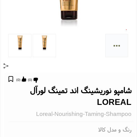
...
)
0
(
)
0
(
امپو نوریشینگ اند تمینگ لورآل
LOREA
Loreal-Nourishing-Taming-Shampo