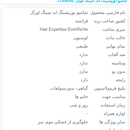
پو نوریشینگ اند تمینگ لورآل LOREAL
،
Loreal Nourishing & Taming Shamp
،
ام فارسی محصول
شامپو نوریشینگ اند تمینگ اورآل
شور صاحب برند
فرانسه
ری ساخت
Hair Expertise EverRiche
الت ماده
لوسیون
مای نهایی
طبیعی
د آفتاب
ندارد
تامینه
ندارد
ون بو
ندارد
ایحه
دارد
کیج فرمولاسیون
گیاهی- بدون‌سولفات
ناسب جهت
خانم ها