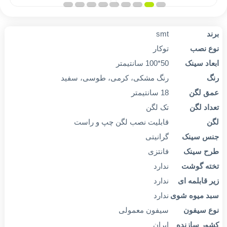
تومان
تومان
6,980,000
6,750,000
ند
smt
وع نصب
توکار
بعاد سینک
50*100 سانتیمتر
نگ
رنگ مشکی، کرمی، طوسی، سفید
مق لگن
18 سانتیمتر
داد لگن
تک لگن
گن
قابلیت نصب لگن چپ و راست
نس سینک
گرانیتی
رح سینک
فانتزی
خته گوشت
ندارد