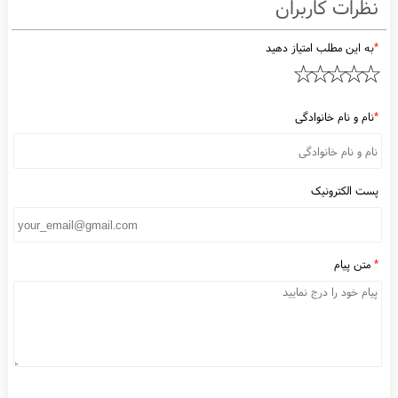
2,850,000
2,825,000
1401/05/23
1401/05/24
1401/05/25
1401/12/01
Granite sink smt Model 300 Black
Granite sink smt Model 300 Brown
Granite sink smt Model 300 Cream
ظرات کاربران
به این مطلب امتیاز دهید
نام و نام خانوادگی
ست الکترونیک