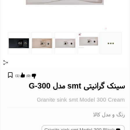
...
)
1
(
)
0
(
ینک گرانیتی smt مدل G-300
Granite sink smt Model 300 Crea
نگ و مدل کالا