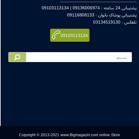
ایت : info @ bigmagazin . com
یر : bigmagazin @ yahoo . com
.............................................................................
اعته : 09136006974 | 09103113134
بانی پوشاک بانوان : 09116808133
: 03134519130
09103113134